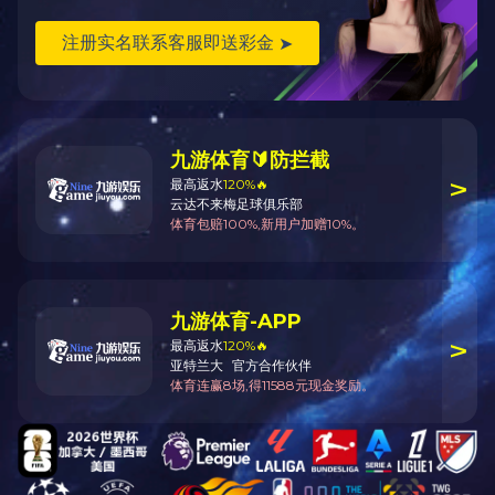
1.电液全伺服系统，配合光栅尺精确定位，实现全闭环控制。
2.特有技术：大型折弯机双向挠度补偿机构。
3.可调式插片下模，满足各种工件的加工。
4.多种辅助机构可供用户选择，使加工更加便利，高效。
上一个：
电液伺服九游（中国）
下一个：
没有了
产品分类
折弯机
九游注册
卷板机