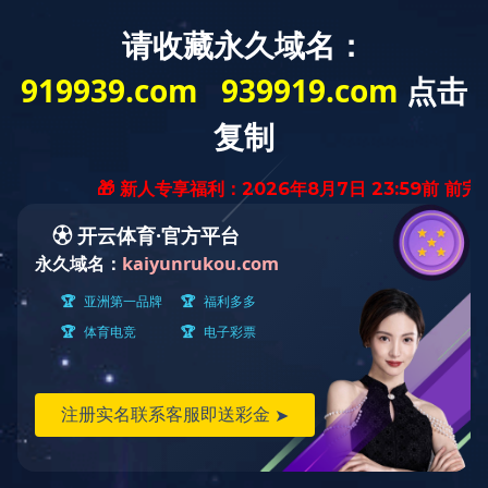
首 页
-
产品中心
产品展示
W12液压四辊卷板机